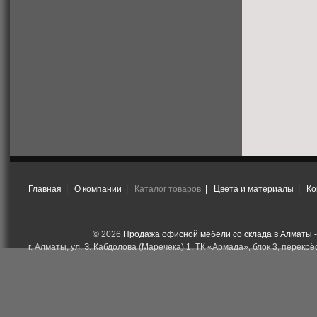
Главная
|
О компании
|
Каталог товаров
|
Цвета и материалы
|
Ко
© 2026
Продажа офисной мебели со склада в Алматы 
г. Алматы, ул. З. Кабдолова (Маречека) 1, ТК «Армада», блок 3, перекрёс