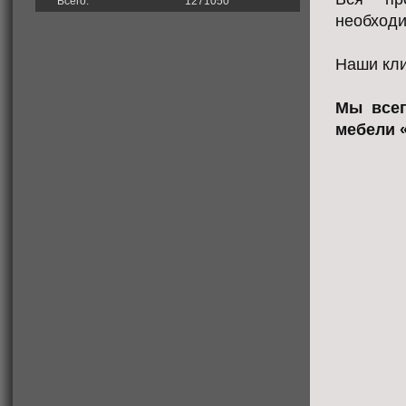
Всего:
1271050
необход
Наши кли
Мы всег
мебели 