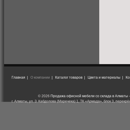
Главная
|
О компании
|
Каталог товаров
|
Цвета и материалы
|
Ко
© 2026
Продажа офисной мебели со склада в Алматы 
г. Алматы, ул. З. Кабдолова (Маречека) 1, ТК «Армада», блок 3, перекрёс