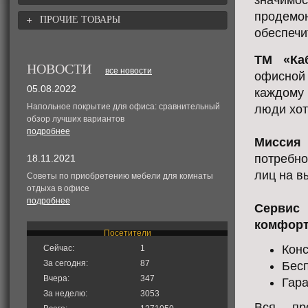
значим
продемо
ПРОЧИЕ ТОВАРЫ
обеспечи
ТМ «Ка
НОВОСТИ
все новости
офисной
05.08.2022
каждому
Напольное покрытие для офиса: сравнительный
люди хот
обзор лучших вариантов
подробнее
Миссия
потребно
18.11.2021
лиц на в
Советы по приобретению мебели для комнаты
отдыха в офисе
подробнее
Сервис
комфорт
Посетители
Кон
Сейчас:
1
За сегодня:
87
Бесп
Вчера:
347
Гара
За неделю:
3053
Вся пр